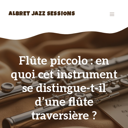
Aller
au
MENU
ALBRET JAZZ SESSIONS
contenu
Flûte piccolo : en
quoi cet instrument
se distingue-t-il
d’une flûte
traversière ?